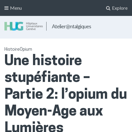
Menu
Explore
Atelier@ntalgiques
Histoire
Opium
Une histoire
stupéfiante –
Partie 2: l’opium du
Moyen-Age aux
Lumières