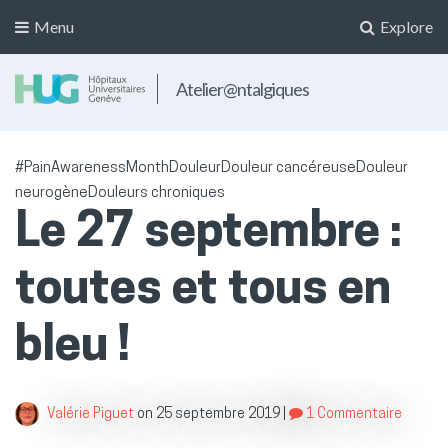
Menu
Explore
Atelier@ntalgiques
#PainAwarenessMonth
Douleur
Douleur cancéreuse
Douleur
neurogène
Douleurs chroniques
Le 27 septembre :
toutes et tous en
bleu !
Valérie Piguet
on
25 septembre 2019
|
1 Commentaire