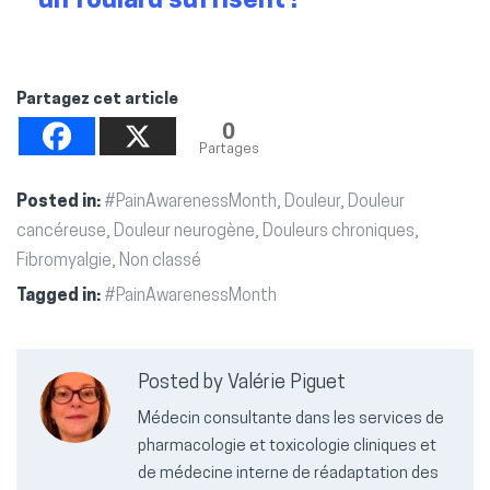
un foulard suffisent !
Partagez cet article
0
Partages
Posted in:
#PainAwarenessMonth
,
Douleur
,
Douleur
cancéreuse
,
Douleur neurogène
,
Douleurs chroniques
,
Fibromyalgie
,
Non classé
Tagged in:
#PainAwarenessMonth
Posted by Valérie Piguet
Médecin consultante dans les services de
pharmacologie et toxicologie cliniques et
de médecine interne de réadaptation des