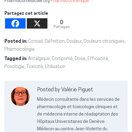
Pharmacomédicale.org
Pharmacocinétique
Partagez cet article
0
Partages
Posted in:
Conseil
,
Définition
,
Douleur
,
Douleurs chroniques
,
Pharmacologie
Tagged in:
Antalgique
,
Comprimé
,
Dose
,
Efficacité
,
Posologie
,
Toxicité
,
Utilisation
Posted by Valérie Piguet
Médecin consultante dans les services de
pharmacologie et toxicologie cliniques et
de médecine interne de réadaptation des
Hôpitaux Universitaires de Genève.
Médecin au centre Jean-Violette du