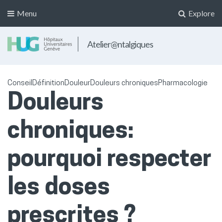
Menu
Explore
Atelier@ntalgiques
Conseil
Définition
Douleur
Douleurs chroniques
Pharmacologie
Douleurs
chroniques:
pourquoi respecter
les doses
prescrites ?