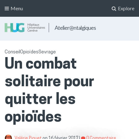
Menu
Explore
Atelier@ntalgiques
Conseil
Opioïdes
Sevrage
Un combat
solitaire pour
quitter les
opioïdes
Valérie Piguet
on
16 février 2017
|
0 Commentaire