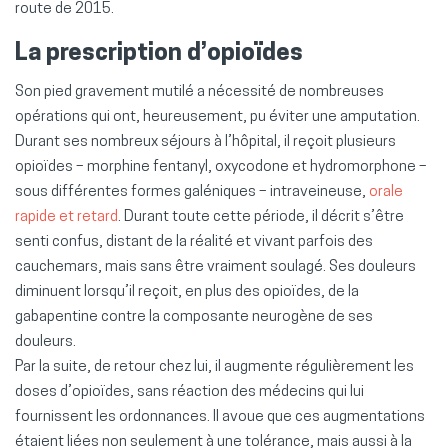
route de 2015.
La prescription d’opioïdes
Son pied gravement mutilé a nécessité de nombreuses
opérations qui ont, heureusement, pu éviter une amputation.
Durant ses nombreux séjours à l’hôpital, il reçoit plusieurs
opioïdes – morphine fentanyl, oxycodone et hydromorphone –
sous différentes formes galéniques – intraveineuse,
orale
rapide et retard
. Durant toute cette période, il décrit s’être
senti confus, distant de la réalité et vivant parfois des
cauchemars, mais sans être vraiment soulagé. Ses douleurs
diminuent lorsqu’il reçoit, en plus des opioïdes, de la
gabapentine contre la composante neurogène de ses
douleurs.
Par la suite, de retour chez lui, il augmente régulièrement les
doses d’opioïdes, sans réaction des médecins qui lui
fournissent les ordonnances. Il avoue que ces augmentations
étaient liées non seulement à une tolérance, mais aussi à la